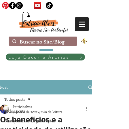
Loja Decor e Aromas
Post
Todos posts
Patriciaalves
Todos posts
4 de fev. de 2021
4 min de leitura
Os benefícios e a
Planejamento/Organização