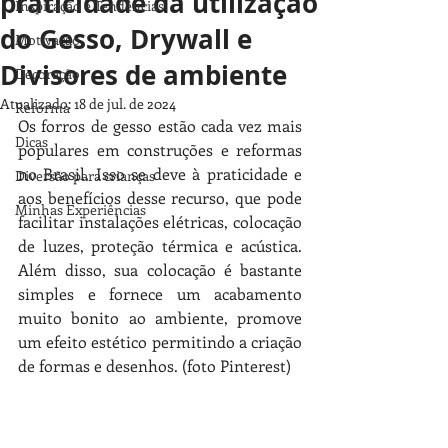
praticidade da utilização
Inspiração e Tendências
do Gesso, Drywall e
Motivação
Divisores de ambiente
Decoração
Atualizado:
18 de jul. de 2024
Reforma
Os forros de gesso estão cada vez mais 
Dicas
populares em construções e reformas 
no Brasil. Isso se deve à praticidade e 
Diversão para crianças
aos benefícios desse recurso, que pode 
Minhas Experiências
facilitar instalações elétricas, colocação 
de luzes, proteção térmica e acústica. 
Além disso, sua colocação é bastante 
simples e fornece um acabamento 
muito bonito ao ambiente, promove 
um efeito estético permitindo a criação 
de formas e desenhos. (foto Pinterest)