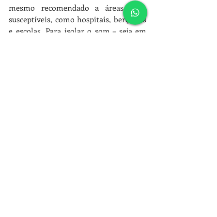
mesmo recomendado a áreas mais 
susceptíveis, como hospitais, berçários 
e escolas. Para isolar o som – seja em 
um auditório, teatro, escola ou hospital 
–, é requisito básico que a estrutura do 
ambiente seja condizente com o tipo 
de isolamento acústico necessário para 
a atividade do local. 
O forro mineral é um elemento fibroso 
que converte parte do som que incide 
sobre ele em calor. Quanto maior a 
parcela absorvida (e transformada em 