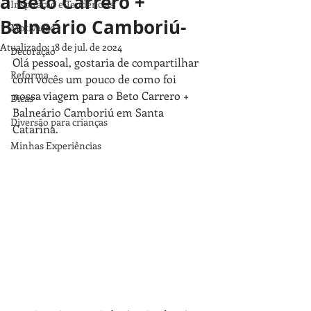
a Beto Carrero +
Inspiração e Tendências
Balneário Camboriú-
Motivação
Atualizado:
18 de jul. de 2024
Decoração
Olá pessoal, gostaria de compartilhar 
Reforma
com vocês um pouco de como foi 
nossa viagem para o Beto Carrero + 
Dicas
Balneário Camboriú em Santa 
Diversão para crianças
Catarina.
Minhas Experiências