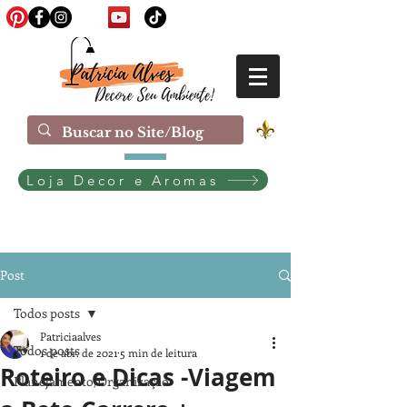
Loja Decor e Aromas
Post
Todos posts
Patriciaalves
Todos posts
1 de abr. de 2021
5 min de leitura
Roteiro e Dicas -Viagem
Planejamento/Organização