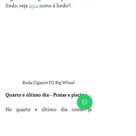
lindo, veja 
aqui 
como é lindo!!
Roda Gigante FG Big Wheel
Quarto e último dia - Praias e piscina 
No quarto e último dia como já 
tínhamos conseguido seguir direitinho 
nosso roteiro estipulado, tiramos o dia 
só para aproveitar as praias de Santa 