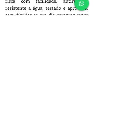
risca com facilidade, antirruídos, 
resistente a água, testado e aprovado, 
sem dúvidas se um dia comprar outro 
apartamento esse piso com certeza já 
está escolhido rsrsr  se tem 
desvantagem eu ainda não desconheço. 
O investimento valeu a pena, mas 
deixando bem claro que essa é minha 
experiência e com o piso de 4mm 
sistema click da Ospenfloor. 
Bom, se você esta na fase de escolha 
dos revestimentos e está em duvidas 
com relação a escolha dos pisos, espero 
que este post tenha ajudado!
Veja também!
Veja aqui mais sobre outros tipos de 