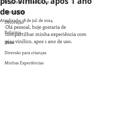
piso vinílico, após 1 ano
Inspiração e Tendências
de uso
Motivação
Atualizado:
18 de jul. de 2024
Decoração
Olá pessoal, hoje gostaria de 
Reforma
compartilhar minha experiência com 
piso vinílico, apos 1 ano de uso.
Dicas
Diversão para crianças
Minhas Experiências