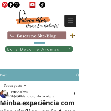
Loja Decor e Aromas
Post
Todos posts
Patriciaalves
Todos posts
9 de jul. de 2020
4 min de leitura
Minha experiência com
Planejamento/Organização