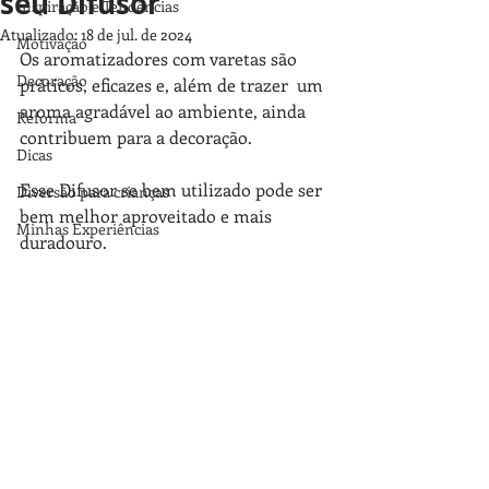
seu Difusor
Inspiração e Tendências
Atualizado:
18 de jul. de 2024
Motivação
Os aromatizadores com varetas são 
Decoração
práticos, eficazes e, além de trazer  um 
aroma agradável ao ambiente, ainda 
Reforma
contribuem para a decoração. 
Dicas
Esse Difusor se bem utilizado pode ser 
Diversão para crianças
bem melhor aproveitado e mais 
Minhas Experiências
duradouro.