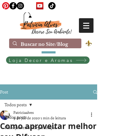
Loja Decor e Aromas
Post
Todos posts
Patriciaalves
Todos posts
9 de jul. de 2020
1 min de leitura
Como aproveitar melhor
Planejamento/Organização