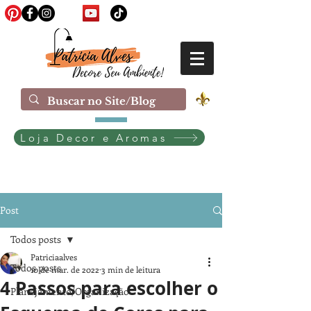
Loja Decor e Aromas
Post
Todos posts
Patriciaalves
Todos posts
10 de mar. de 2022
3 min de leitura
4 Passos para escolher o
Planejamento/Organização