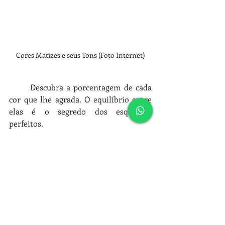
Cores Matizes e seus Tons (Foto Internet)
Descubra a porcentagem de cada 
cor que lhe agrada. O equilíbrio entre 
elas é o segredo dos esquemas 
perfeitos.
Veja no vídeo abaixo como montar Sua 
Paleta/Esquema de Cores 
https://youtu.be/pb3x-A8GjeY