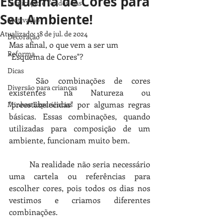
Esquema de Cores para
Inspiração e Tendências
Seu Ambiente!
Motivação
Atualizado:
18 de jul. de 2024
Decoração
Mas afinal, o que vem a ser um 
Reforma
"Esquema de Cores"?
Dicas
	São combinações de cores 
Diversão para crianças
existentes na Natureza ou 
"preestabelecidas" por algumas regras 
Minhas Experiências
básicas. Essas combinações, quando 
utilizadas para composição de um 
ambiente, funcionam muito bem.  
Na realidade não seria necessário 
uma cartela ou referências para 
escolher cores, pois todos os dias nos 
vestimos e criamos diferentes 
combinações.  