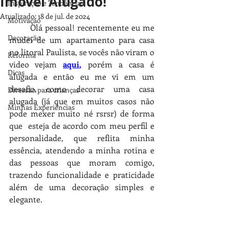
Imóvel Alugado!
Inspiração e Tendências
Atualizado:
18 de jul. de 2024
Motivação
	Olá pessoal! recentemente eu me 
Decoração
mudei de um apartamento para casa 
no litoral Paulista, se vocês não viram o 
Reforma
video vejam 
aqui
,
 porém a casa é 
Dicas
alugada e então eu me vi em um 
desafio, como decorar uma casa 
Diversão para crianças
alugada (já que em muitos casos não 
Minhas Experiências
pode mexer muito né rsrsr) de forma 
que  esteja de acordo com meu perfil e 
personalidade, que reflita minha 
essência, atendendo a minha rotina e 
das pessoas que moram comigo, 
trazendo funcionalidade e praticidade 
além de uma decoração simples e 
elegante. 