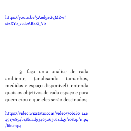
https://youtu.be/5AedgzGqMRw?
si=XYo_vcdeABkKi_Vb
3-
 faça uma analise de cada 
ambiente, (analisando tamanhos, 
medidas e espaço disponível)  entenda 
quais os objetivos de cada espaço e para 
quem e/ou o que eles serão destinados;
https://video.wixstatic.com/video/70b180_a4e
4917e854b48b1ad93465063c64d49/1080p/mp4
/file.mp4