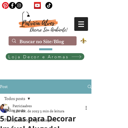
Loja Decor e Aromas
Post
Todos posts
Patriciaalves
Todos posts
13 de abr. de 2023
3 min de leitura
5 Dicas para Decorar
Planejamento/Organização