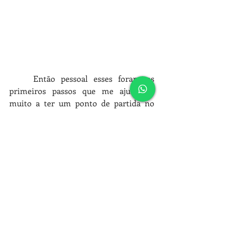
	Então pessoal esses foram os 
primeiros passos que me ajudou e 
muito a ter um ponto de partida no 
Projeto de Decoração da minha nova 
casa (mesmo sendo alugada). E 
Na 
medida que eu for finalizando a 
decoração de cada cômodo, vou 
atualizando esse post com os vídeos 
que eu for colocando no youtube para 
trazer aqui para vocês ok!
Espero ter ajudado! 